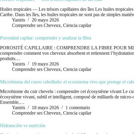
Huiles tropicales — Les trésors capillaires des îles Les huiles tropicale
Caribe. Dans les îles, les huiles tropicales ne sont pas de simples matiè
Yaniris
20 mayo 2026
Comprendre ses Cheveux
,
Ciencia capilar
Porosidad capilar: comprender y analizar la fibra
POROSITÉ CAPILLAIRE : COMPRENDRE LA FIBRE POUR MIEUX LA S
comprendre comment vos cheveux absorbent et retiennent l’hydratation. E
produits…
Yaniris
19 mayo 2026
Comprendre ses Cheveux
,
Ciencia capilar
Microbioma del cuero cabelludo: el ecosistema vivo que protege el cabe
Microbiome du cuir chevelu : comprendre cet écosystème vivant Le cuir
écosystème vivant, subtil et intelligent, composé de milliards de micro
Ensemble,…
Yaniris
18 mayo 2026
1 comentario
Comprendre ses Cheveux
,
Ciencia capilar
Hidratación vs nutrición