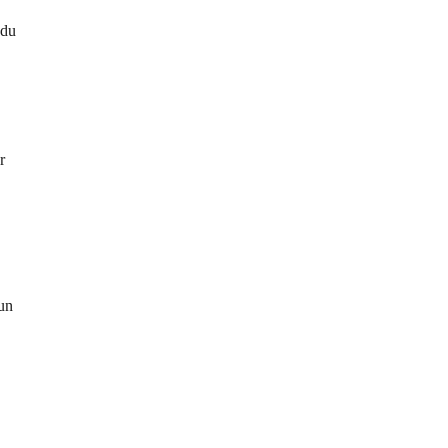
 du
r
 un