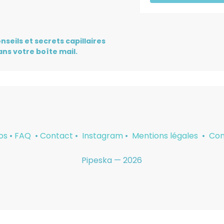
nseils et secrets capillaires
ns votre boîte mail.
os
•
FAQ
•
Contact
•
Instagram
•
Mentions légales
•
Con
Pipeska — 2026