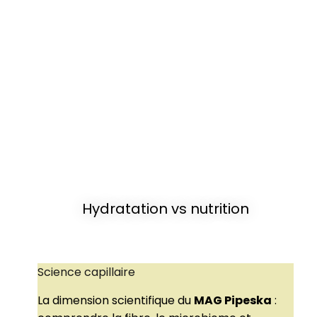
Hydratation vs nutrition
Science capillaire
La dimension scientifique du
MAG Pipeska
: