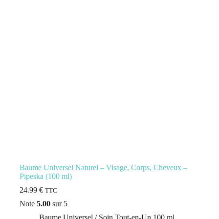
Baume Universel Naturel – Visage, Corps, Cheveux –
Pipeska (100 ml)
24.99
€
TTC
Note
5.00
sur 5
Baume Universel / Soin Tout-en-Un 100 ml
,