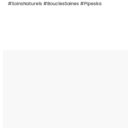
#SoinsNaturels #BouclesSaines #Pipeska