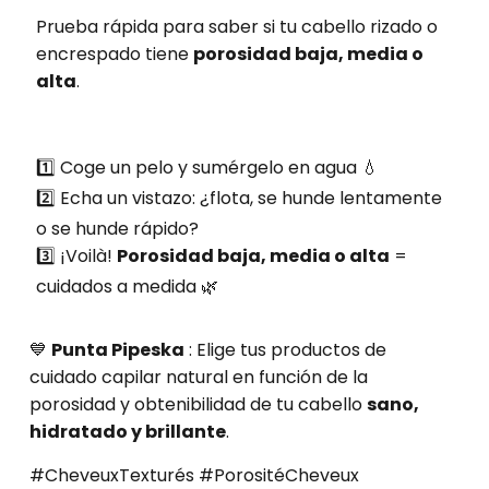
Prueba rápida para saber si tu cabello rizado o
encrespado tiene
porosidad baja, media o
alta
.
1️⃣ Coge un pelo y sumérgelo en agua 💧
2️⃣ Echa un vistazo: ¿flota, se hunde lentamente
o se hunde rápido?
3️⃣ ¡Voilà!
Porosidad baja, media o alta
=
cuidados a medida 🌿
💙
Punta Pipeska
: Elige tus productos de
cuidado capilar natural en función de la
porosidad y obtenibilidad de tu cabello
sano,
hidratado y brillante
.
#CheveuxTexturés #PorositéCheveux