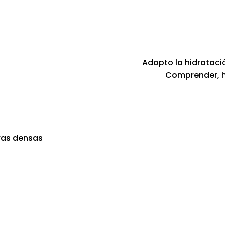
Adopto la hidrataci
Comprender, hi
bras densas