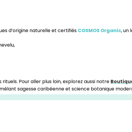
s d’origine naturelle et certifiés
COSMOS Organic
, un 
hevelu,
ituels. Pour aller plus loin, explorez aussi notre
Boutiqu
n mêlant sagesse caribéenne et science botanique moderne