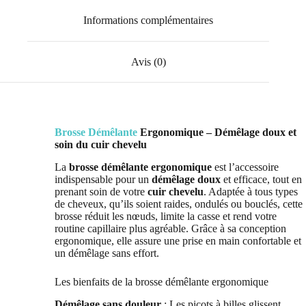
Informations complémentaires
Avis (0)
Brosse Démêlante
Ergonomique –
Démêlage doux et
soin du cuir chevelu
La
brosse démêlante ergonomique
est l’accessoire
indispensable pour un
démêlage doux
et efficace, tout en
prenant soin de votre
cuir chevelu
. Adaptée à tous types
de cheveux, qu’ils soient raides, ondulés ou bouclés, cette
brosse réduit les nœuds, limite la casse et rend votre
routine capillaire plus agréable. Grâce à sa conception
ergonomique, elle assure une prise en main confortable et
un démêlage sans effort.
Les bienfaits de la brosse démêlante ergonomique
Démêlage sans douleur
: Les picots à billes glissent